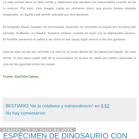
La vida animal tiene un lado oculto y misterioso que siempre nos sorprenderá cuando se da
a conocer. Por esto, esta imagen capta un momento único que pocos hemos siquiera
imaginado: un águila está siendo atacada por dos gaviotas.
El fotógrafo David Canales se encontraba haciendo un recorrido en kayak por la bahía del
príncipe Guillermo, en Alaska, Estados Unidos, cuando se topó con la improbable escena.
El hombre presenció la pelea y vio cómo el ave rapaz logró vencer a las dos gaviotas.
Una de ellas se dio por vencida y la otra no se pudo liberar de las garras del águila. De esta
forma, el ave rapaz pudo salir de la encrucijada en la que se metió por haber capturado a
una de las gaviotas entre sus patas.
Fuente: SoyChile-Calama
BESTIARIO *de lo cotidiano y extraordinario*
en
8:52
No hay comentarios:
viernes, 17 de julio de 2015
ESPÉCIMEN DE DINOSAURIO CON