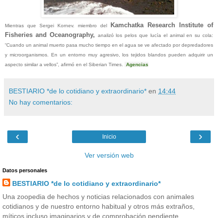
Kamchatka Research Institute of
Mientras que Sergei Kornev. miembro del
Fisheries and Oceanography,
analizó los pelos que lucía el animal en su cola:
“Cuando un animal muerto pasa mucho tiempo en el agua se ve afectado por depredadores
y microorganismos. En un entorno muy agresivo, los tejidos blandos pueden adquirir un
aspecto similar a vellos”, afirmó en el Siberian Times.
Agencias
BESTIARIO *de lo cotidiano y extraordinario*
en
14:44
No hay comentarios:
‹
›
Inicio
Ver versión web
Datos personales
BESTIARIO *de lo cotidiano y extraordinario*
Una zoopedia de hechos y noticias relacionados con animales
cotidianos y de nuestro entorno habitual y otros más extraños,
míticos incluso imaginarios y de comprobación pendiente.