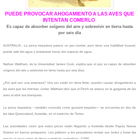
PUEDE PROVOCAR AHOGAMIENTO A LAS AVES QUE
INTENTAN COMERLO
Es capaz de absorber oxígeno del aire y sobrevivir en tierra hasta
por seis día
AUSTRALIA.- La perca trepadora parece un pez normal, pero tiene una habilidad inusual:
puede salir del agua y arrastrarse hacia otro espacio de agua.
Nathan Waltham, de la Universidad James Cook, explica que el pez es capaz de absorber
oxígeno del aire y sobrevivir en tierra hasta por seis días.
¿Por qué son una amenaza? Una vez están en tierra firme, pueden causar ahogamiento a
las aves que los intentan comer. Waltham dice que el Perch se atasca en la garganta de las
aves al abrir sus branquias.
La perca trepadora —también conocida como gourami trepador— se encuentra en dos de
las islas Queensland, Australia, en el estrecho de Torres.
Las autoridades creen que estos peces están llegando a Australia desde Papúa Nueva
Guinea en barcos pesqueros. Les pidieron a los pescadores revisar sus botes y botar las
percas al agua antes de llegar a territorio australiano. (CNN)