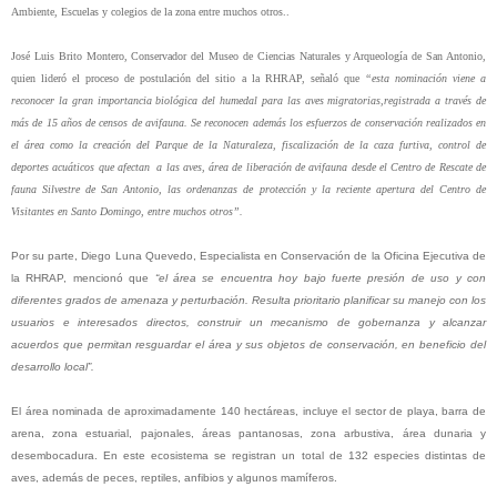
Ambiente, Escuelas y colegios de la zona entre muchos otros..
José Luis Brito Montero,
Conservador del Museo de Ciencias Naturales y Arqueología de San Antonio,
quien lideró el proceso de postulación del sitio a la RHRAP, señaló que
“esta nominación viene a
reconocer la gran importancia biológica del humedal para las aves migratorias,registrada a través de
más de 15 años de censos de avifauna. Se reconocen además los esfuerzos de conservación realizados en
el área como la creación del Parque de la Naturaleza, fiscalización de la caza furtiva, control de
deportes acuáticos que afectan a las aves, área de liberación de avifauna desde el Centro de Rescate de
fauna Silvestre de San Antonio,
las ordenanzas de protección y la reciente apertura del Centro de
Visitantes en Santo Domingo, entre muchos otros”.
Por su parte, Diego Luna Quevedo, Especialista en Conservación de la Oficina Ejecutiva de
la RHRAP, mencionó que
“el área se encuentra hoy bajo fuerte presión de uso y con
diferentes grados de amenaza y perturbación. Resulta prioritario planificar su manejo con los
usuarios e interesados directos, construir un mecanismo de gobernanza y alcanzar
acuerdos que permitan resguardar el área y sus objetos de conservación, en beneficio del
desarrollo local”.
El área nominada de aproximadamente 140 hectáreas, incluye el sector de playa, barra de
arena, zona estuarial, pajonales, áreas pantanosas, zona arbustiva, área dunaria y
desembocadura. En este ecosistema se registran un total de 132 especies distintas de
aves, además de peces, reptiles, anfibios y algunos mamíferos.