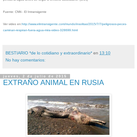
Fuente: CNN - El Intransigente
Ver video en:
http://www.elintransigente.com/mundo/insolitas/2015/7/7/peligrosos-peces-
caminan-respiran-fuera-agua-mira-video-328699.html
BESTIARIO *de lo cotidiano y extraordinario*
en
13:10
No hay comentarios:
jueves, 2 de julio de 2015
EXTRAÑO ANIMAL EN RUSIA