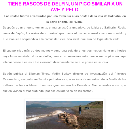
TIENE RASGOS DE DELFIN, UN PICO SIMILAR A UN
AVE Y PELO
Los restos fueron arrastrados por una tormenta a las costas de la isla de Sakhalin, en
la parte oriental de Rusia.
Después de una fuerte tormenta, el mar arrastró a una playa de la isla de Sakhalin, Rusia,
cerca de Japón, los restos de un animal que hasta el momento resulta ser desconocido y
que mantiene sorprendida a la comunidad científica local, que aún no logra identificarlo.
El cuerpo mide más de dos metros y tiene una cola de unos tres metros, tiene una hocico
cuya forma es similar al de un delfín, pero en su estructura más parece ser un pico, en cuyo
interior posee dientes. Otro elemento desconcertante se que posee en su cola.
Según publica el Siberian Times, Vadim Serkov, director de investigación del Primorye
Oceanarium, aseguró que “lo más probable es que se trata de un animal de la familia de los
delfines de hocico blanco. Los más grandes son los Berardius. Son animales raros, que
suelen vivir en el mar profundo, por eso es raro verlo en las costas”.