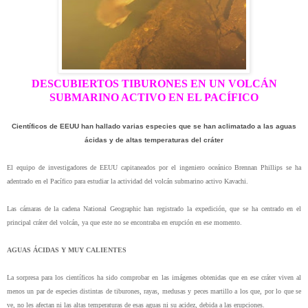
DESCUBIERTOS TIBURONES EN UN VOLCÁN
SUBMARINO ACTIVO EN EL PACÍFICO
Científicos de EEUU han hallado varias especies que se han aclimatado a las aguas
ácidas y de altas temperaturas del cráter
El equipo de investigadores de EEUU capitaneados por el ingeniero oceánico Brennan Phillips se ha
adentrado en el Pacífico para estudiar la actividad del volcán submarino activo Kavachi.
Las cámaras de la cadena National Geographic han registrado la expedición, que se ha centrado en el
principal cráter del volcán, ya que este no se encontraba en erupción en ese momento.
AGUAS ÁCIDAS Y MUY CALIENTES
La sorpresa para los científicos ha sido comprobar en las imágenes obtenidas que en ese cráter viven al
menos un par de especies distintas de tiburones, rayas, medusas y peces martillo a los que, por lo que se
ve, no les afectan ni las altas temperaturas de esas aguas ni su acidez, debida a las erupciones.