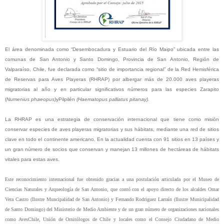
El área denominada como “Desembocadura y Estuario del Río Maipo”
ubicada e
ntre las
comunas de San Antonio y Santo Domingo, Provincia de San Antonio, Región de
Valparaíso, Chile, fue declarada como
“sitio de importancia regional” de la Red Hemisférica
de Reservas para Aves Playeras (RHRAP) por
albergar más de 20.000 aves playeras
migratorias al año y en particular significativos números para las especies Zarapito
(
Numenius phaeopus)
yPilpilén
(
Haematopus palliatus pitanay).
La RHRAP es una estrategia de conservación internacional que tiene como misión
conservar especies de aves playeras migratorias y sus hábitats, mediante una red de sitios
clave en todo el continente americano. En la actualidad cuenta con 91 sitios en 13 países y
un gran número de socios que conservan y manejan 13 millones de hectáreas de hábitats
vitales para estas aves.
Este reconocimiento internacional fue obtenido gracias a una postulación articulada por el
Museo de
Ciencias Naturales y Arqueología de San Antonio, que contó con el apoyo directo de los alcaldes Omar
Vera Castro (Ilustre Muncipalidad de San Antonio) y Fernando Rodriguez Larraín (Ilustre Municipalidad
de Santo Domingo) del Ministerio de Medio Ambiente y de un gran número de organizaciones nacionales
como AvesChile, Unión de Ornitólogos de Chile y locales como el Consejo Ciudadano de Medio